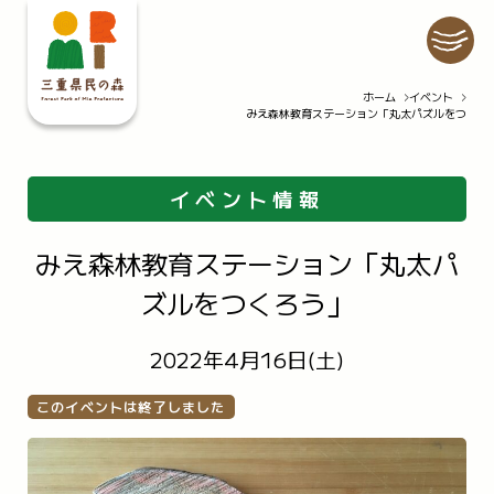
ホーム
イベント
みえ森林教育ステーション「丸太パズルをつくろ
ホーム
イベント
施設紹介
自然情報
公園での過ごし方
園内マップ
イベント情報
私たちの取り組み
公園の利用について
みえ森林教育ステーション「丸太パ
お知らせ
ズルをつくろう」
アクセス
Q&A
2022年4月16日(土)
お問い合わせ
このイベントは終了しました
プライバシーポリシー
情報公開要領
スタッフ・インターンの募集