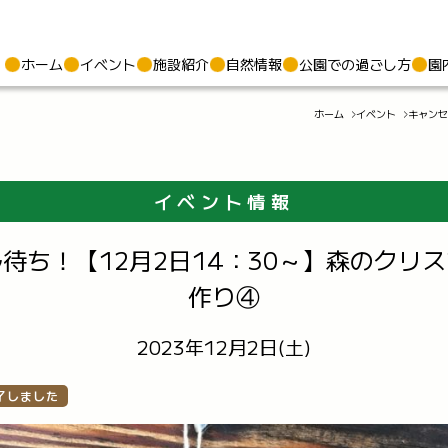
ホーム
イベント
施設紹介
自然情報
公園での過ごし方
園
ホーム
イベント
キャンセ
イベント情報
待ち！【12月2日14：30～】森のクリ
作り④
2023年12月2日(土)
了しました