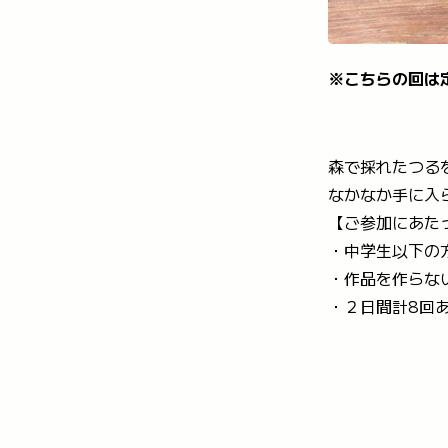
※こちらの回は
森で採れたつる
なかなか手に入
【ご参加にあた
・中学生以下の
・作品を作らな
・２日間計8回