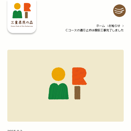
ホーム
お知らせ
Ｃコースの通行止めは復旧工事完了しましたので
ホーム
イベント
施設紹介
自然情報
公園での過ごし方
園内マップ
私たちの取り組み
公園の利用について
お知らせ
アクセス
Q&A
お問い合わせ
プライバシーポリシー
情報公開要領
スタッフ・インターンの募集
2023.9.2