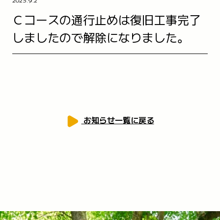
Ｃコースの通行止めは復旧工事完了
しましたので解除になりました。
TEL 059-394-2350
FAX 059-394-2440
メールで問い合わせる
お知らせ一覧に戻る