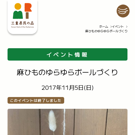
ホーム
イベント
麻ひものゆらゆらボールづくり
ホーム
イベント
施設紹介
自然情報
公園での過ごし方
園内マップ
イベント情報
私たちの取り組み
公園の利用について
麻ひものゆらゆらボールづくり
お知らせ
アクセス
2017年11月5日(日)
Q&A
このイベントは終了しました
お問い合わせ
プライバシーポリシー
情報公開要領
スタッフ・インターンの募集