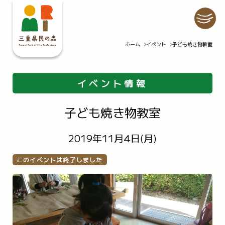
ホーム
イベント
子ども焼き物教室
ホーム
イベント
施設紹介
自然情報
イベント情報
公園での過ごし方
園内マップ
私たちの取り組み
公園の利用について
子ども焼き物教室
お知らせ
2019年11月4日(月)
アクセス
Q&A
このイベントは終了しました
お問い合わせ
プライバシーポリシー
情報公開要領
スタッフ・インターンの募集